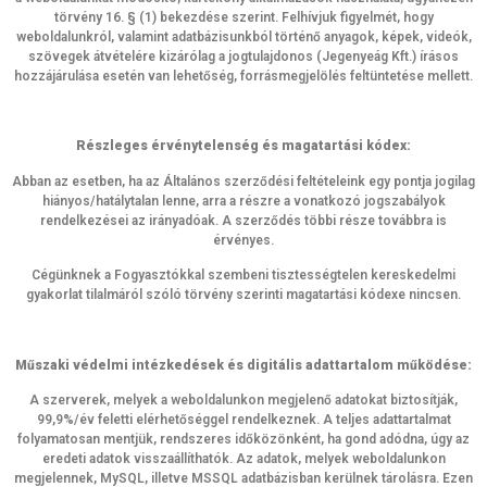
törvény 16. § (1) bekezdése szerint. Felhívjuk figyelmét, hogy
weboldalunkról, valamint adatbázisunkból történő anyagok, képek, videók,
szövegek átvételére kizárólag a jogtulajdonos (Jegenyeág Kft.) írásos
hozzájárulása esetén van lehetőség, forrásmegjelölés feltüntetése mellett.
Részleges érvénytelenség és magatartási kódex:
Abban az esetben, ha az Általános szerződési feltételeink egy pontja jogilag
hiányos/hatálytalan lenne, arra a részre a vonatkozó jogszabályok
rendelkezései az irányadóak. A szerződés többi része továbbra is
érvényes.
Cégünknek a Fogyasztókkal szembeni tisztességtelen kereskedelmi
gyakorlat tilalmáról szóló törvény szerinti magatartási kódexe nincsen.
Műszaki védelmi intézkedések és digitális adattartalom működése:
A szerverek, melyek a weboldalunkon megjelenő adatokat biztosítják,
99,9%/év feletti elérhetőséggel rendelkeznek. A teljes adattartalmat
folyamatosan mentjük, rendszeres időközönként, ha gond adódna, úgy az
eredeti adatok visszaállíthatók. Az adatok, melyek weboldalunkon
megjelennek, MySQL, illetve MSSQL adatbázisban kerülnek tárolásra. Ezen