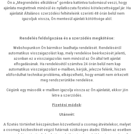
Ön a „Megrendelés elküldése” gombra kattintva tudomásul veszi, hogy
ajánlata megtettnek minősül és nyilatkozata fizetési kötelezettséggel jár. Ha
ajánlatát Általános szerződési feltételeink szerinti 48 órán belül nem
igazoljuk vissza, Ön mentesül ajánlati kötöttsége alól.
Rendelés feldolgozása és a szerződés megkötése:
Webshopunkon Ön bármikor leadhatja rendelését. Rendeléséről
automatikus visszaigazolást kap, mely rendelése beérkezését jelenti,
azonban ez a visszaigazolás nem minősül az Ön által tett ajánlat
elfogadásának. Ha rendelésétől számítva 24 órán belül nem kap
automatikus visszaigazolást e-mailben, kérjük, jelezze felénk, hiszen
előfordulhat technikai probléma, elképzelhető, hogy emiatt nem érkezett
meg rendszerünkbe rendelése.
Cégünk egy második e-mailben igazolja vissza az Ön ajánlatát, ekkor jön
létre a szerződés.
Fizetési módok
:
Utánvét:
A fizetés történhet készpénzben közvetlenül a csomag átvételekor, melyet
a csomag kézbesítését végző futárnak szükséges átadni. Ebben az esetben