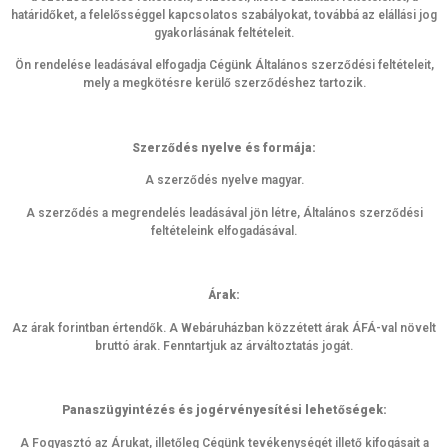
határidőket, a felelősséggel kapcsolatos szabályokat, továbbá az elállási jog
gyakorlásának feltételeit.
Ön rendelése leadásával elfogadja Cégünk Általános szerződési feltételeit,
mely a megkötésre kerülő szerződéshez tartozik.
Szerződés nyelve és formája:
A szerződés nyelve magyar.
A szerződés a megrendelés leadásával jön létre, Általános szerződési
feltételeink elfogadásával.
Árak:
Az árak forintban értendők. A Webáruházban közzétett árak ÁFÁ-val növelt
bruttó árak. Fenntartjuk az árváltoztatás jogát.
Panaszügyintézés és jogérvényesítési lehetőségek:
A Fogyasztó az Árukat, illetőleg Cégünk tevékenységét illető kifogásait a