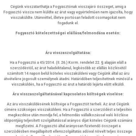
Cégünk visszatarthatja a Fogyasztónak visszajáró összeget, amíg a
Fogyasztó vissza nem küldte az árut vagy egyértelműen nem igazolta, hogy
visszaküldte. Utánvéttel, illetve portósan feladott csomagokat nem
fogadunk el.
Fogyasztó kötelezettségei elállása/felmondása esetén:
Áru visszaszolgáltatása:
Ha a Fogyasztó a 45/2014. (II. 26.) Korm. rendelet 22. § alapján eláll a
szerződéstől, az árut haladéktalanul, legkésőbb az elállás közlésétől
számított 14 napon belül köteles visszaküldeni vagy Cégünk által az áru
átvételére jogosult személynek átadni. Határidőben teljesítettnek minősül a
visszaküldés, ha a Fogyasztó az árut a határidő lejárta előtt elküldi.
Áru visszaszolgáltatásával kapcsolatos költségek viselése:
Az áru visszaküldésének költsége a Fogyasztót terheli. Az árut Cégünk
címére szükséges visszaküldeni. Ha a Fogyasztó a szerződést a teljesítés
megkezdése után mondja fel, a felmondás vállalkozással való közlése
időpontjáig teljesített szolgáltatással arányos díjat köteles Cégünk számára
megfizetni. A Fogyasztó által arányosan fizetendő összeget a
szerződésben megállapított ellenszolgáltatás adóval növelt teljes összege