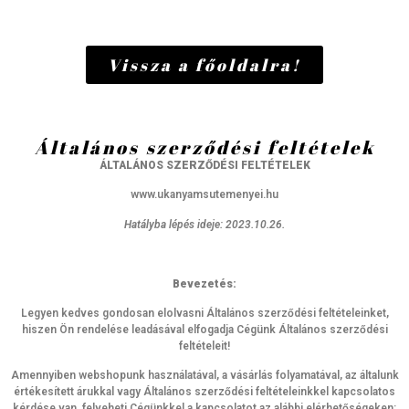
Vissza a főoldalra!
Általános szerződési feltételek
ÁLTALÁNOS SZERZŐDÉSI FELTÉTELEK
www.ukanyamsutemenyei.hu
Hatályba lépés ideje: 2023.10.26.
Bevezetés:
Legyen kedves gondosan elolvasni Általános szerződési feltételeinket,
hiszen Ön rendelése leadásával elfogadja Cégünk Általános szerződési
feltételeit!
Amennyiben webshopunk használatával, a vásárlás folyamatával, az általunk
értékesített árukkal vagy Általános szerződési feltételeinkkel kapcsolatos
kérdése van, felveheti Cégünkkel a kapcsolatot az alábbi elérhetőségeken: