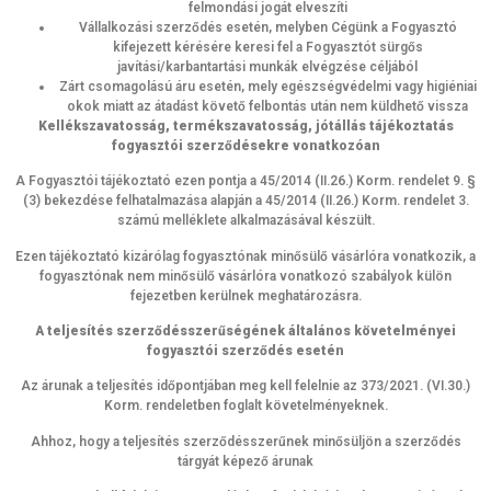
felmondási jogát elveszíti
Vállalkozási szerződés esetén, melyben Cégünk a Fogyasztó
kifejezett kérésére keresi fel a Fogyasztót sürgős
javítási/karbantartási munkák elvégzése céljából
Zárt csomagolású áru esetén, mely egészségvédelmi vagy higiéniai
okok miatt az átadást követő felbontás után nem küldhető vissza
Kellékszavatosság, termékszavatosság, jótállás tájékoztatás
fogyasztói szerződésekre vonatkozóan
A Fogyasztói tájékoztató ezen pontja a 45/2014 (II.26.) Korm. rendelet 9. §
(3) bekezdése felhatalmazása alapján a 45/2014 (II.26.) Korm. rendelet 3.
számú melléklete alkalmazásával készült.
Ezen tájékoztató kizárólag fogyasztónak minősülő vásárlóra vonatkozik, a
fogyasztónak nem minősülő vásárlóra vonatkozó szabályok külön
fejezetben kerülnek meghatározásra.
A teljesítés szerződésszerűségének általános követelményei
fogyasztói szerződés esetén
Az árunak a teljesítés időpontjában meg kell felelnie az 373/2021. (VI.30.)
Korm. rendeletben foglalt követelményeknek.
Ahhoz, hogy a teljesítés szerződésszerűnek minősüljön a szerződés
tárgyát képező árunak