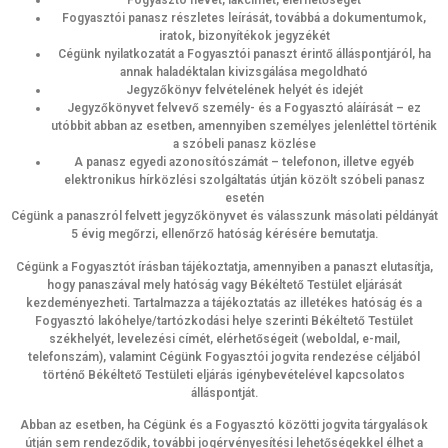
Fogyasztó nevét, lakcímét, elérhetőségét
Fogyasztói panasz részletes leírását, továbbá a dokumentumok,
iratok, bizonyítékok jegyzékét
Cégünk nyilatkozatát a Fogyasztói panaszt érintő álláspontjáról, ha
annak haladéktalan kivizsgálása megoldható
Jegyzőkönyv felvételének helyét és idejét
Jegyzőkönyvet felvevő személy- és a Fogyasztó aláírását – ez
utóbbit abban az esetben, amennyiben személyes jelenléttel történik
a szóbeli panasz közlése
A panasz egyedi azonosítószámát – telefonon, illetve egyéb
elektronikus hírközlési szolgáltatás útján közölt szóbeli panasz
esetén
Cégünk a panaszról felvett jegyzőkönyvet és válasszunk másolati példányát
5 évig megőrzi, ellenőrző hatóság kérésére bemutatja.
Cégünk a Fogyasztót írásban tájékoztatja, amennyiben a panaszt elutasítja,
hogy panaszával mely hatóság vagy Békéltető Testület eljárását
kezdeményezheti. Tartalmazza a tájékoztatás az illetékes hatóság és a
Fogyasztó lakóhelye/tartózkodási helye szerinti Békéltető Testület
székhelyét, levelezési címét, elérhetőségeit (weboldal, e-mail,
telefonszám), valamint Cégünk Fogyasztói jogvita rendezése céljából
történő Békéltető Testületi eljárás igénybevételével kapcsolatos
álláspontját.
Abban az esetben, ha Cégünk és a Fogyasztó közötti jogvita tárgyalások
útján sem rendeződik, további jogérvényesítési lehetőségekkel élhet a