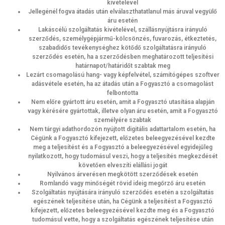
kivételével
Jellegénél fogva átadás után elválaszthatatlanul más áruval vegyülő
áru esetén
Lakáscélú szolgáltatás kivételével, szállásnyújtásra irányuló
szerződés, személygépjármű-kölcsönzés, fuvarozás, étkeztetés,
szabadidős tevékenységhez kötődő szolgáltatásra irányuló
szerződés esetén, ha a szerződésben meghatározott teljesítési
határnapot/határidőt szabtak meg
Lezárt csomagolású hang- vagy képfelvétel, számítógépes szoftver
adásvétele esetén, ha az átadás után a Fogyasztó a csomagolást
felbontotta
Nem előre gyártott áru esetén, amit a Fogyasztó utasítása alapján
vagy kérésére gyártottak, illetve olyan áru esetén, amit a Fogyasztó
személyére szabtak
Nem tárgyi adathordozón nyújtott digitális adattartalom esetén, ha
Cégünk a Fogyasztó kifejezett, előzetes beleegyezésével kezdte
meg a teljesítést és a Fogyasztó a beleegyezésével egyidejűleg
nyilatkozott, hogy tudomásul veszi, hogy a teljesítés megkezdését
követően elveszíti elállási jogát
Nyilvános árverésen megkötött szerződések esetén
Romlandó vagy minőségét rövid ideig megőrző áru esetén
Szolgáltatás nyújtására irányuló szerződés esetén a szolgáltatás
egészének teljesítése után, ha Cégünk a teljesítést a Fogyasztó
kifejezett, előzetes beleegyezésével kezdte meg és a Fogyasztó
tudomásul vette, hogy a szolgáltatás egészének teljesítése után