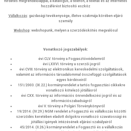
hirdetés megrendelőlappal, a katalógus, a telefon, a telefax és az internetes
hozzáférést biztosító eszköz
Vállalkozás
: gazdasági tevékenysége, illetve szakmája körében eljáró
személy
Webshop
: webshopunk, melyen a szerződéskötés megvalósul
Vonatkozó jogszabályok:
évi CLV. törvény a Fogyasztóvédelemről
évi LXXVI. törvény a szerzői jogról
évi CVIII. törvény az elektronikus kereskedelmi szolgáltatások,
valamint az információs társadalommal összefüggő szolgáltatások
egyes kérdéseiről
151/2003. (IX.22.) kormányrendelet a tartós fogyasztási cikkekre
vonatkozó kötelező jótállásról
évi CXX. törvény az információs önrendelkezési jogról és az
információszabadságról
évi V. törvény a Polgári Törvénykönyvről
19/2014. (IV.29.) NGM rendelet a Fogyasztó és vállalkozás közötti
szerződés keretében eladott dolgokra vonatkozó szavatossági és
jótállási igények intézésének eljárási szabályairól
45/2014. (II.26.) kormányrendelet a Fogyasztó és a vállalkozás