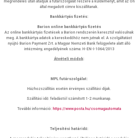
megrendelés után átadjuk a futárszolgálat részére a küldeményt, amit az Ön
által megadott címre kiszállítanak.
Bankkártyás fizetés:
Barion online bankkártyás fizetés
Az online bankkártyás fizetések a Barion rendszerén keresztül valósulnak
meg. A bankkártya adatok a kereskedőhöz nem jutnak el. A szolgáltatást
nyújtó Barion Payment Zrt. a Magyar Nemzeti Bank felügyelete alatt álló
intézmény, engedélyének száma: H-EN-I-1064/2013
Átvételi módok
:
MPL futárszolgálat:
Házhozszállítás esetén érvényes szállítási díjak.
Szállítási idő: feladástól számított 1-2 munkanap.
További információ:
https://www.posta.hu/csomagautomata
Teljesítési határidő: