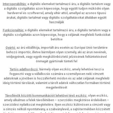
Interoperabilitás:
a digitális elemeket tartalmazó áru, a digitális tartalom vagy
a digitális szolgáltatás azon képessége, hogy együtt tudjon működni olyan
hardverrel és szoftverrel, amely eltér attól, amellyel az azonos típusú
árukat, digitális tartalmat vagy digitális szolgáltatásokat általában együtt
használják
Funkcionalitás:
a digitális elemeket tartalmazó áru, a digitális tartalom vagy a
digitális szolgáltatás azon képessége, hogy a céljának megfelelő funkciókat
betöltse
Gyártó:
az árú előállítója, importált áru esetén az Európai Unió területére
behozó importőr, illetve bármilyen olyan személy, aki az árun nevének,
védjegyének, vagy egyéb megkülönböztető jelzésének feltüntetésével
önmagát gyártónak tünteti fel
Tartós adathordozó:
bármely olyan eszköz, amely lehetővé teszi a
fogyasztó vagy a vállalkozás számára a személyesen neki címzett
adatoknak a jövőben is hozzáférhető módon és az adat céljának megfelelő
ideig történő tárolását, valamint a tárolt adatok változatlan formában történő
megjelenítését
Távollévők közötti kommunikációt lehetővé tévő eszköz:
olyan eszköz,
amely alkalmas a felek távollétében – szerződés megkötése érdekében –
szerződési nyilatkozat megtételére. Ilyen eszköz különösen a címzett vagy
a címzés nélküli nyomtatvány, a szabványlevél, a sajtótermékben közzétett