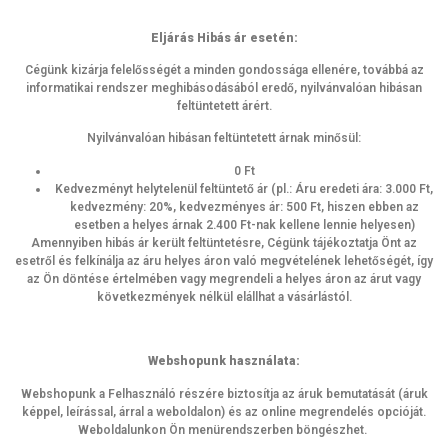
Eljárás Hibás ár esetén:
Cégünk kizárja felelősségét a minden gondossága ellenére, továbbá az
informatikai rendszer meghibásodásából eredő, nyilvánvalóan hibásan
feltüntetett árért.
Nyilvánvalóan hibásan feltüntetett árnak minősül:
0 Ft
Kedvezményt helytelenül feltüntető ár (pl.: Áru eredeti ára: 3.000 Ft,
kedvezmény: 20%, kedvezményes ár: 500 Ft, hiszen ebben az
esetben a helyes árnak 2.400 Ft-nak kellene lennie helyesen)
Amennyiben hibás ár került feltüntetésre, Cégünk tájékoztatja Önt az
esetről és felkínálja az áru helyes áron való megvételének lehetőségét, így
az Ön döntése értelmében vagy megrendeli a helyes áron az árut vagy
következmények nélkül elállhat a vásárlástól.
Webshopunk használata:
Webshopunk a Felhasználó részére biztosítja az áruk bemutatását (áruk
képpel, leírással, árral a weboldalon) és az online megrendelés opcióját.
Weboldalunkon Ön menürendszerben böngészhet.