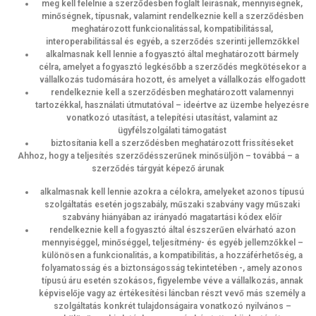
meg kell felelnie a szerződésben foglalt leírásnak, mennyiségnek,
minőségnek, típusnak, valamint rendelkeznie kell a szerződésben
meghatározott funkcionalitással, kompatibilitással,
interoperabilitással és egyéb, a szerződés szerinti jellemzőkkel
alkalmasnak kell lennie a fogyasztó által meghatározott bármely
célra, amelyet a fogyasztó legkésőbb a szerződés megkötésekor a
vállalkozás tudomására hozott, és amelyet a vállalkozás elfogadott
rendelkeznie kell a szerződésben meghatározott valamennyi
tartozékkal, használati útmutatóval – ideértve az üzembe helyezésre
vonatkozó utasítást, a telepítési utasítást, valamint az
ügyfélszolgálati támogatást
biztosítania kell a szerződésben meghatározott frissítéseket
Ahhoz, hogy a teljesítés szerződésszerűnek minősüljön – továbbá – a
szerződés tárgyát képező árunak
alkalmasnak kell lennie azokra a célokra, amelyeket azonos típusú
szolgáltatás esetén jogszabály, műszaki szabvány vagy műszaki
szabvány hiányában az irányadó magatartási kódex előír
rendelkeznie kell a fogyasztó által észszerűen elvárható azon
mennyiséggel, minőséggel, teljesítmény- és egyéb jellemzőkkel –
különösen a funkcionalitás, a kompatibilitás, a hozzáférhetőség, a
folyamatosság és a biztonságosság tekintetében -, amely azonos
típusú áru esetén szokásos, figyelembe véve a vállalkozás, annak
képviselője vagy az értékesítési láncban részt vevő más személy a
szolgáltatás konkrét tulajdonságaira vonatkozó nyilvános –