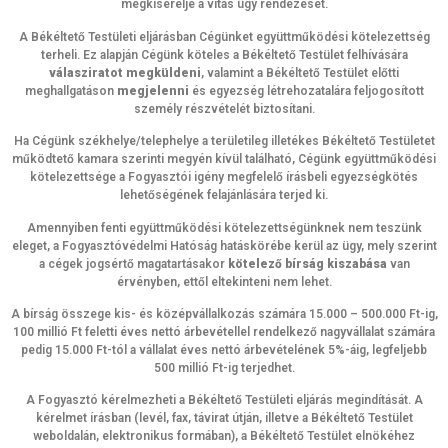
megkísérelje a vitás ügy rendezését.
A Békéltető Testületi eljárásban Cégünket együttműködési kötelezettség
terheli. Ez alapján Cégünk köteles a Békéltető Testület felhívására
válasziratot megküldeni
, valamint a Békéltető Testület előtti
meghallgatáson
megjelenni
és egyezség létrehozatalára feljogosított
személy részvételét biztosítani.
Ha Cégünk székhelye/telephelye a területileg illetékes Békéltető Testületet
működtető kamara szerinti megyén kívül található, Cégünk együttműködési
kötelezettsége a Fogyasztói igény megfelelő írásbeli egyezségkötés
lehetőségének felajánlására terjed ki.
Amennyiben fenti együttműködési kötelezettségünknek nem teszünk
eleget, a Fogyasztóvédelmi Hatóság hatáskörébe kerül az ügy, mely szerint
a cégek jogsértő magatartásakor
kötelező bírság kiszabása
van
érvényben, ettől eltekinteni nem lehet.
A bírság összege kis- és középvállalkozás számára 15.000 – 500.000 Ft-ig,
100 millió Ft feletti éves nettó árbevétellel rendelkező nagyvállalat számára
pedig 15.000 Ft-tól a vállalat éves nettó árbevételének 5%-áig, legfeljebb
500 millió Ft-ig terjedhet.
A Fogyasztó kérelmezheti a Békéltető Testületi eljárás megindítását. A
kérelmet írásban (levél, fax, távirat útján, illetve a Békéltető Testület
weboldalán, elektronikus formában), a Békéltető Testület elnökéhez