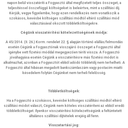
napon belül visszatéríti a Fogyasztó által megfizetett teljes összeget, a
teljesítéssel összefüggő költségeket is beleértve, mint a szállítási díj.
Kérjük, vegye figyelembe, hogy ezen rendelkezés nem vonatkozik a
szokásos, kevésbé költséges szállítási módtól eltérő szállítási mód
választásával okozott többletköltségekre.
Cégünk visszatérítési kötelezettségének módja:
A 45/2014. (II. 26.) Korm. rendelet 22. § alapján történő elállás/felmondás
esetén Cégünk a Fogyasztónak visszajáró összeget a Fogyasztó által
igénybe vett fizetési móddal megegyezően téríti vissza. A Fogyasztó
jóváhagyása esetén Cégünk a visszatérítésre más fizetési módot is
alkalmazhat, azonban a Fogyasztót ebből adódó többletdíj nem terhelheti. A
Fogyasztó által hibásan megadott bankszámlaszám vagy postacím miatti
késedelem folytán Cégünket nem terheli felelősség.
Többletköltségek:
Ha a Fogyasztó a szokásos, kevésbé költséges szállítási módtól eltérő
szállítási módot választ, Cégünk nem köteles visszatéríteni az ebből eredő
többletköltséget. Ilyenkor visszatérítési kötelezettségünk a feltüntetett
általános szállítási díjtételek erejéig áll fenn.
Visszatartási jog: