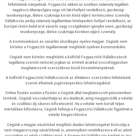
feltételeink irányadóak. Fogyasztó ebben az esetben valamely tagállam
nagykorú állampolgára vagy ott lakóhellyel rendelkező, gazdasági
tevékenysége, illetve szakmája körén kívül eljáró természetes személy.
Vállalkozás pedig valamely tagállamban letelepedési hellyel rendelkező, az
Európai Unión belül árut vásárló vagy szolgáltatást igénybe vevő, gazdasági
tevékenysége, illetve szakmája körében eljáró személy.
A kommunikáció és vásárlás elsődleges nyelve magyar. Cégünk nem
köteles a Fogyasztó tagállamának megfelelő nyelven kommunikálni.
Cégünk nem köteles megfelelni a külföldi Fogyasztók/Vállalkozások
tagállama szerinti nemzeti jogban az érintett árukkal összefüggésben
meghatározott szerződésen kívüli követelményeknek.
A külföldi Fogyasztók/Vállalkozások az Általános szerződési feltételeink
szerint élhetnek jogérvényesítési lehetőségükkel.
Online fizetés esetén a fizetés a Cégünk által meghatározott pénznemben
történik. Cégünk visszatarthatja az áru átadását, amíg meggyőződik a vételár
és szállítási díj sikeres kifizetéséről. Ha a vételár nem került teljes
mértékben kifizetésre, Cégünk felhívja a Fogyasztó/Vállalkozás figyelmét a
vételár kiegészítésére.
Cégünk a magyar vásárlókat megillető átadási lehetőségeket biztosítja a
nem magyarországi vásárlóknak is, amennyiben rendelkezésre áll az adott
országban az adott szállítási mód. A Fogyasztó/Vállalkozás kérheti az áru