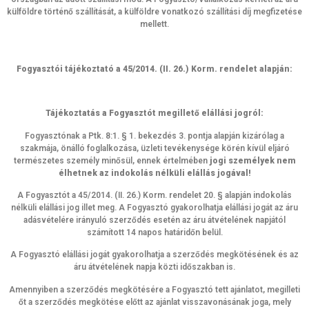
külföldre történő szállítását, a külföldre vonatkozó szállítási díj megfizetése
mellett.
Fogyasztói tájékoztató a 45/2014. (II. 26.) Korm. rendelet alapján:
Tájékoztatás a Fogyasztót megillető elállási jogról:
Fogyasztónak a Ptk. 8:1. § 1. bekezdés 3. pontja alapján kizárólag a
szakmája, önálló foglalkozása, üzleti tevékenysége körén kívül eljáró
természetes személy minősül, ennek értelmében
jogi személyek nem
élhetnek az indokolás nélküli elállás jogával!
A Fogyasztót a 45/2014. (II. 26.) Korm. rendelet 20. § alapján indokolás
nélküli elállási jog illet meg. A Fogyasztó gyakorolhatja elállási jogát az áru
adásvételére irányuló szerződés esetén az áru átvételének napjától
számított 14 napos határidőn belül.
A Fogyasztó elállási jogát gyakorolhatja a szerződés megkötésének és az
áru átvételének napja közti időszakban is.
Amennyiben a szerződés megkötésére a Fogyasztó tett ajánlatot, megilleti
őt a szerződés megkötése előtt az ajánlat visszavonásának joga, mely