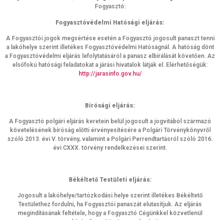
Fogyasztó:
Fogyasztóvédelmi Hatósági eljárás:
A Fogyasztói jogok megsértése esetén a Fogyasztó jogosult panaszt tenni
a lakóhelye szerint illetékes Fogyasztóvédelmi Hatóságnál. A hatóság dönt
a Fogyasztóvédelmi eljárás lefolytatásáról a panasz elbírálását követően. Az
elsőfokú hatósági feladatokat a járási hivatalok látják el. Elérhetőségük:
http://jarasinfo.gov.hu/
Bírósági eljárás:
A Fogyasztó polgári eljárás keretein belül jogosult a jogvitából származó
követelésének bíróság előtti érvényesítésére a Polgári Törvénykönyvről
szóló 2013. évi V. törvény, valamint a Polgári Perrendtartásról szóló 2016.
évi CXXX. törvény rendelkezései szerint.
Békéltető Testületi eljárás:
Jogosult a lakóhelye/tartózkodási helye szerint illetékes Békéltető
Testülethez fordulni, ha Fogyasztói panaszát elutasítjuk. Az eljárás
megindításának feltétele, hogy a Fogyasztó Cégünkkel közvetlenül