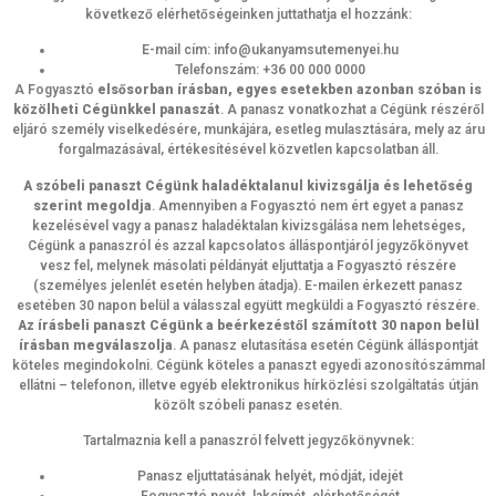
következő elérhetőségeinken juttathatja el hozzánk:
E-mail cím: info@ukanyamsutemenyei.hu
Telefonszám: +36 00 000 0000
A Fogyasztó
elsősorban írásban, egyes esetekben azonban szóban is
közölheti Cégünkkel panaszát
. A panasz vonatkozhat a Cégünk részéről
eljáró személy viselkedésére, munkájára, esetleg mulasztására, mely az áru
forgalmazásával, értékesítésével közvetlen kapcsolatban áll.
A szóbeli panaszt Cégünk haladéktalanul kivizsgálja és lehetőség
szerint megoldja
. Amennyiben a Fogyasztó nem ért egyet a panasz
kezelésével vagy a panasz haladéktalan kivizsgálása nem lehetséges,
Cégünk a panaszról és azzal kapcsolatos álláspontjáról jegyzőkönyvet
vesz fel, melynek másolati példányát eljuttatja a Fogyasztó részére
(személyes jelenlét esetén helyben átadja). E-mailen érkezett panasz
esetében 30 napon belül a válasszal együtt megküldi a Fogyasztó részére.
Az írásbeli panaszt Cégünk a beérkezéstől számított 30 napon belül
írásban megválaszolja
. A panasz elutasítása esetén Cégünk álláspontját
köteles megindokolni. Cégünk köteles a panaszt egyedi azonosítószámmal
ellátni – telefonon, illetve egyéb elektronikus hírközlési szolgáltatás útján
közölt szóbeli panasz esetén.
Tartalmaznia kell a panaszról felvett jegyzőkönyvnek:
Panasz eljuttatásának helyét, módját, idejét