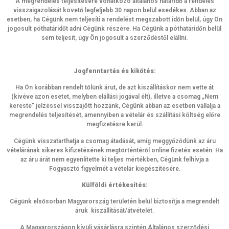
A megrendelés teljesítésére vonatkozó általános határidő a rendelés
visszaigazolását követő legfeljebb 30 napon belül esedékes. Abban az
esetben, ha Cégünk nem teljesíti a rendelést megszabott időn belül, úgy Ön
jogosult póthatáridőt adni Cégünk részére. Ha Cégünk a póthatáridőn belül
sem teljesít, úgy Ön jogosult a szerződéstől elállni.
Jogfenntartás és kikötés:
Ha Ön korábban rendelt tőlünk árut, de azt kiszállításkor nem vette át
(kivéve azon esetet, melyben elállási jogával élt), illetve a csomag „Nem
kereste” jelzéssel visszajött hozzánk, Cégünk abban az esetben vállalja a
megrendelés teljesítését, amennyiben a vételár és szállítási költség előre
megfizetésre kerül.
Cégünk visszatarthatja a csomag átadását, amíg meggyőződünk az áru
vételárának sikeres kifizetésének megtörténtéről online fizetés esetén. Ha
az áru árát nem egyenlítette ki teljes mértékben, Cégünk felhívja a
Fogyasztó figyelmét a vételár kiegészítésére.
Külföldi értékesítés:
Cégünk elsősorban Magyarország területén belül biztosítja a megrendelt
áruk kiszállítását/átvételét.
A Magyarországon kívüli vásárlásra szintén Általános szerződési