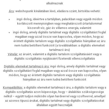
alkalmaznak
Áru
: webshopunk kínálatában lévő, eladásra szánt, birtokba vehető:
ingó dolog, ideértve a tartályban, palackban vagy egyéb módon
korlátozott mennyiségben vagy meghatározott űrtartalommal
kiszerelt víz, gáz és villamos energia, valamint
ingó dolog, amely digitális tartalmat vagy digitális szolgáltatást foglal
magában vagy azzal össze van kapcsolva, olyan módon, hogy az
érintett digitális tartalom vagy digitális szolgáltatás hiányában az áru
nem tudná betölteni funkcióit (a továbbiakban: a digitális elemeket
tartalmazó áru)
Vételár:
az áruért, valamint a digitális tartalom szolgáltatásáért vagy a
digitális szolgáltatás nyújtásáért fizetendő ellenszolgáltatás
Digitális elemeket tartalmazó áru:
ingó dolog, amely digitális tartalmat vagy
digitális szolgáltatást foglal magában vagy azzal össze van kapcsolva, olyan
módon, hogy az érintett digitális tartalom vagy digitális szolgáltatás
hiányában az áru nem tudná betölteni funkcióit
Kompatibilitás:
a digitális elemeket tartalmazó áru, a digitális tartalom vagy a
digitális szolgáltatás azon képessége, hogy – átalakítás szükségessége
nélkül – együtt tudjon működni olyan hardverrel vagy szoftverrel, amellyel
az azonos típusú árukat, digitális tartalmat vagy digitális szolgáltatásokat
általában együtt használják