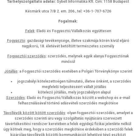
Tárhelyszolgáltató adatai:
Sybell Informatika Kft. Cím: 1158 Budapest
Késmárk utca 7/B 2. em. 206., tel: +36-1-707-6726
Fogalmak:
Felek
: Eladó és Fogyasztó/Vállalkozás együttesen
Fogyasztó
: gazdasági tevékenysége, illetve szakmája körén kívül eljáró
nagykorú, 18. életévét betöltött természetes személy
Fogyasztói szerződés
: szerződés, melynek egyik alanya Fogyasztónak
minősül
Jótállás
: a Fogyasztói szerződés esetében a Polgári Törvénykönyv szerint
jogszabályi kötelezettségen túlmutató, illetve önként, a szerződés
megfelelő teljesítéséért vállalt jótállás
kötelező jótállás, mely jogszabályon alapul
Szerződés
: Eladó és Fogyasztó/Vállalkozás között a webshop és e-mail
felhasználásával történő adásvételi szerződés megkötése
Távollévők között kötött szerződés
: olyan fogyasztói szerződés, amelyet a
szerződés szerinti áru vagy szolgáltatás nyújtására szervezett
távértékesítési rendszer keretében a felek egyidejű fizikai jelenléte nélkül
úgy kötnek meg, hogy a szerződés megkötése érdekében a szerződő felek
kizárólag távollévők közötti kommunikációt lehetővé tévő eszközt