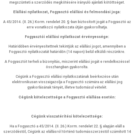
megszünteti a szerződés megkötésére irányuló ajánlati kötöttséget.
Elállási nyilatkozat, Fogyasztó elállási és felmondási joga:
A 45/2014. (II. 26.) Korm. rendelet 20. §-ban biztosított jogát a Fogyasztó az
erre vonatkozó nyilatkozata útján gyakorolhatja.
Fogyasztói elállási nyilatkozat érvényessége:
Határidőben érvényesítettnek tekintjük az elállási jogot, amennyiben a
Fogyasztó nyilatkozatát határidőn (14 napon) belül elküldi részünkre.
A Fogyasztót terheli a bizonyítás, miszerint elállási jogát e rendelkezéssel
összhangban gyakorolta.
Cégünk a Fogyasztó elállási nyilatkozatának beérkezése után
elektronikusan visszaigazolja a Fogyasztó számára az elállási jog
gyakorlásának tényét, illetve tudomásul vételét.
Cégünk kötelezettsége a Fogyasztó elállása esetén:
Cégünk visszatérítési kötelezettsége:
Ha a Fogyasztó a 45/2014. (II. 26.) Korm. rendelet 22. § alapján eláll a
szerződéstől, Cégünk az elállásról történő tudomásszerzéstől számított 14