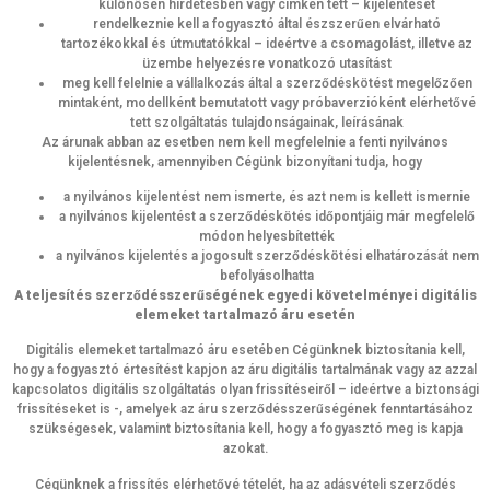
különösen hirdetésben vagy címkén tett – kijelentését
rendelkeznie kell a fogyasztó által észszerűen elvárható
tartozékokkal és útmutatókkal – ideértve a csomagolást, illetve az
üzembe helyezésre vonatkozó utasítást
meg kell felelnie a vállalkozás által a szerződéskötést megelőzően
mintaként, modellként bemutatott vagy próbaverzióként elérhetővé
tett szolgáltatás tulajdonságainak, leírásának
Az árunak abban az esetben nem kell megfelelnie a fenti nyilvános
kijelentésnek, amennyiben Cégünk bizonyítani tudja, hogy
a nyilvános kijelentést nem ismerte, és azt nem is kellett ismernie
a nyilvános kijelentést a szerződéskötés időpontjáig már megfelelő
módon helyesbítették
a nyilvános kijelentés a jogosult szerződéskötési elhatározását nem
befolyásolhatta
A teljesítés szerződésszerűségének egyedi követelményei digitális
elemeket tartalmazó áru esetén
Digitális elemeket tartalmazó áru esetében Cégünknek biztosítania kell,
hogy a fogyasztó értesítést kapjon az áru digitális tartalmának vagy az azzal
kapcsolatos digitális szolgáltatás olyan frissítéseiről – ideértve a biztonsági
frissítéseket is -, amelyek az áru szerződésszerűségének fenntartásához
szükségesek, valamint biztosítania kell, hogy a fogyasztó meg is kapja
azokat.
Cégünknek a frissítés elérhetővé tételét, ha az adásvételi szerződés