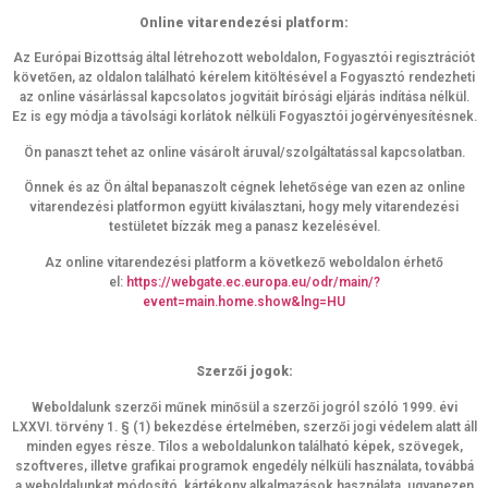
Online vitarendezési platform:
Az Európai Bizottság által létrehozott weboldalon, Fogyasztói regisztrációt
követően, az oldalon található kérelem kitöltésével a Fogyasztó rendezheti
az online vásárlással kapcsolatos jogvitáit bírósági eljárás indítása nélkül.
Ez is egy módja a távolsági korlátok nélküli Fogyasztói jogérvényesítésnek.
Ön panaszt tehet az online vásárolt áruval/szolgáltatással kapcsolatban.
Önnek és az Ön által bepanaszolt cégnek lehetősége van ezen az online
vitarendezési platformon együtt kiválasztani, hogy mely vitarendezési
testületet bízzák meg a panasz kezelésével.
Az online vitarendezési platform a következő weboldalon érhető
el:
https://webgate.ec.europa.eu/odr/main/?
event=main.home.show&lng=HU
Szerzői jogok:
Weboldalunk szerzői műnek minősül a szerzői jogról szóló 1999. évi
LXXVI. törvény 1. § (1) bekezdése értelmében, szerzői jogi védelem alatt áll
minden egyes része. Tilos a weboldalunkon található képek, szövegek,
szoftveres, illetve grafikai programok engedély nélküli használata, továbbá
a weboldalunkat módosító, kártékony alkalmazások használata, ugyanezen