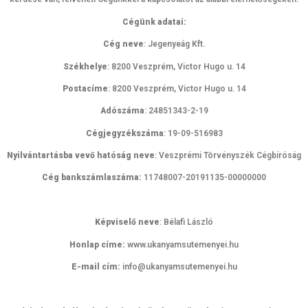
Cégünk adatai:
Cég neve
: Jegenyeág Kft.
Székhelye
: 8200 Veszprém, Victor Hugo u. 14
Postacíme
: 8200 Veszprém, Victor Hugo u. 14
Adószáma
: 24851343-2-19
Cégjegyzékszáma
: 19-09-516983
Nyilvántartásba vevő hatóság neve
: Veszprémi Törvényszék Cégbíróság
Cég bankszámlaszáma:
11748007-20191135-00000000
Képviselő neve
: Bélafi László
Honlap címe:
www.ukanyamsutemenyei.hu
E-mail cím:
info@ukanyamsutemenyei.hu