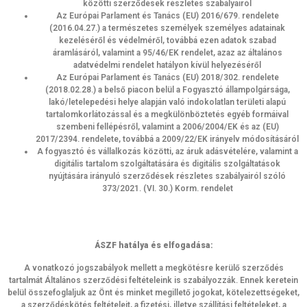
közötti szerződések részletes szabályairól
Az Európai Parlament és Tanács (EU) 2016/679. rendelete
(2016.04.27.) a természetes személyek személyes adatainak
kezeléséről és védelméről, továbbá ezen adatok szabad
áramlásáról, valamint a 95/46/EK rendelet, azaz az általános
adatvédelmi rendelet hatályon kívül helyezéséről
Az Európai Parlament és Tanács (EU) 2018/302. rendelete
(2018.02.28.) a belső piacon belül a Fogyasztó állampolgársága,
lakó/letelepedési helye alapján való indokolatlan területi alapú
tartalomkorlátozással és a megkülönböztetés egyéb formáival
szembeni fellépésről, valamint a 2006/2004/EK és az (EU)
2017/2394. rendelete, továbbá a 2009/22/EK irányelv módosításáról
A fogyasztó és vállalkozás közötti, az áruk adásvételére, valamint a
digitális tartalom szolgáltatására és digitális szolgáltatások
nyújtására irányuló szerződések részletes szabályairól szóló
373/2021. (VI. 30.) Korm. rendelet
ÁSZF hatálya és elfogadása:
A vonatkozó jogszabályok mellett a megkötésre kerülő szerződés
tartalmát Általános szerződési feltételeink is szabályozzák. Ennek keretein
belül összefoglaljuk az Önt és minket megillető jogokat, kötelezettségeket,
a szerződéskötés feltételeit, a fizetési, illetve szállítási feltételeket, a