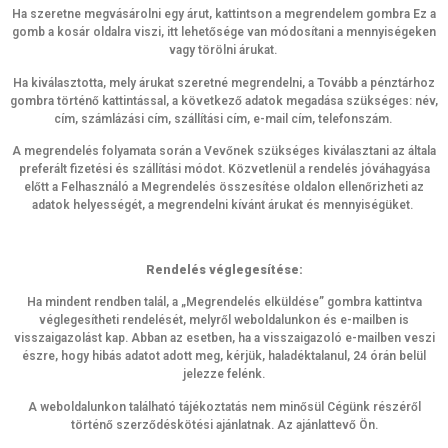
Ha szeretne megvásárolni egy árut, kattintson a megrendelem gombra Ez a
gomb a kosár oldalra viszi, itt lehetősége van módosítani a mennyiségeken
vagy törölni árukat.
Ha kiválasztotta, mely árukat szeretné megrendelni, a Tovább a pénztárhoz
gombra történő kattintással, a következő adatok megadása szükséges: név,
cím, számlázási cím, szállítási cím, e-mail cím, telefonszám.
A megrendelés folyamata során a Vevőnek szükséges kiválasztani az általa
preferált fizetési és szállítási módot. Közvetlenül a rendelés jóváhagyása
előtt a Felhasználó a Megrendelés összesítése oldalon ellenőrizheti az
adatok helyességét, a megrendelni kívánt árukat és mennyiségüket.
Rendelés véglegesítése:
Ha mindent rendben talál, a „Megrendelés elküldése” gombra kattintva
véglegesítheti rendelését, melyről weboldalunkon és e-mailben is
visszaigazolást kap. Abban az esetben, ha a visszaigazoló e-mailben veszi
észre, hogy hibás adatot adott meg, kérjük, haladéktalanul, 24 órán belül
jelezze felénk.
A weboldalunkon található tájékoztatás nem minősül Cégünk részéről
történő szerződéskötési ajánlatnak. Az ajánlattevő Ön.