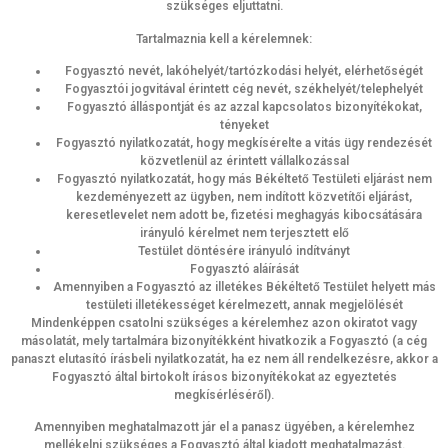
szükséges eljuttatni.
Tartalmaznia kell a kérelemnek:
Fogyasztó nevét, lakóhelyét/tartózkodási helyét, elérhetőségét
Fogyasztói jogvitával érintett cég nevét, székhelyét/telephelyét
Fogyasztó álláspontját és az azzal kapcsolatos bizonyítékokat,
tényeket
Fogyasztó nyilatkozatát, hogy megkísérelte a vitás ügy rendezését
közvetlenül az érintett vállalkozással
Fogyasztó nyilatkozatát, hogy más Békéltető Testületi eljárást nem
kezdeményezett az ügyben, nem indított közvetítői eljárást,
keresetlevelet nem adott be, fizetési meghagyás kibocsátására
irányuló kérelmet nem terjesztett elő
Testület döntésére irányuló indítványt
Fogyasztó aláírását
Amennyiben a Fogyasztó az illetékes Békéltető Testület helyett más
testületi illetékességet kérelmezett, annak megjelölését
Mindenképpen csatolni szükséges a kérelemhez azon okiratot vagy
másolatát, mely tartalmára bizonyítékként hivatkozik a Fogyasztó (a cég
panaszt elutasító írásbeli nyilatkozatát, ha ez nem áll rendelkezésre, akkor a
Fogyasztó által birtokolt írásos bizonyítékokat az egyeztetés
megkísérléséről).
Amennyiben meghatalmazott jár el a panasz ügyében, a kérelemhez
mellékelni szükséges a Fogyasztó által kiadott meghatalmazást.