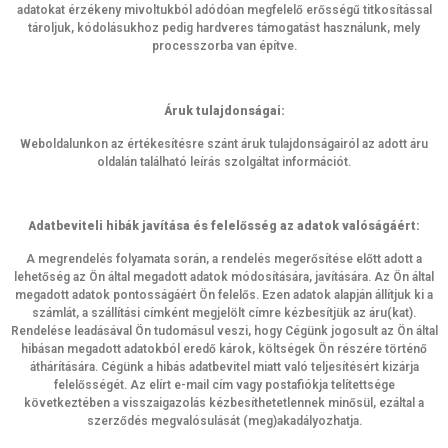
adatokat érzékeny mivoltukból adódóan megfelelő erősségű titkosítással
tároljuk, kódolásukhoz pedig hardveres támogatást használunk, mely
processzorba van építve.
Áruk tulajdonságai:
Weboldalunkon az értékesítésre szánt áruk tulajdonságairól az adott áru
oldalán található leírás szolgáltat információt.
Adatbeviteli hibák javítása és felelősség az adatok valóságáért:
A megrendelés folyamata során, a rendelés megerősítése előtt adott a
lehetőség az Ön által megadott adatok módosítására, javítására. Az Ön által
megadott adatok pontosságáért Ön felelős. Ezen adatok alapján állítjuk ki a
számlát, a szállítási címként megjelölt címre kézbesítjük az áru(kat).
Rendelése leadásával Ön tudomásul veszi, hogy Cégünk jogosult az Ön által
hibásan megadott adatokból eredő károk, költségek Ön részére történő
áthárítására. Cégünk a hibás adatbevitel miatt való teljesítésért kizárja
felelősségét. Az elírt e-mail cím vagy postafiókja telítettsége
következtében a visszaigazolás kézbesíthetetlennek minősül, ezáltal a
szerződés megvalósulását (meg)akadályozhatja.