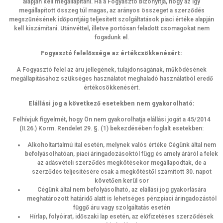
alapján kell megállapítani. Ha a Fogyasztó bizonyítja, hogy az így
megállapított összeg túl magas, az arányos összeget a szerződés
megszűnésének időpontjáig teljesített szolgáltatások piaci értéke alapján
kell kiszámítani. Utánvéttel, illetve portósan feladott csomagokat nem
fogadunk el.
Fogyasztó felelőssége az értékcsökkenésért:
A Fogyasztó felel az áru jellegének, tulajdonságának, működésének
megállapításához szükséges használatot meghaladó használatból eredő
értékcsökkenésért.
Elállási jog a következő esetekben nem gyakorolható:
Felhívjuk figyelmét, hogy Ön nem gyakorolhatja elállási jogát a 45/2014
(II.26.) Korm. Rendelet 29. §. (1) bekezdésében foglalt esetekben:
Alkoholtartalmú ital esetén, melynek valós értéke Cégünk által nem
befolyásolhatóan, piaci áringadozásoktól függ és amely áráról a felek
az adásvételi szerződés megkötésekor megállapodtak, de a
szerződés teljesítésére csak a megkötéstől számított 30. napot
követően kerül sor
Cégünk által nem befolyásolható, az elállási jog gyakorlására
meghatározott határidő alatt is lehetséges pénzpiaci áringadozástól
függő áru vagy szolgáltatás esetén
Hírlap, folyóirat, időszaki lap esetén, az előfizetéses szerződések