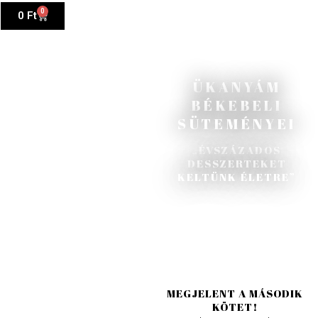
0
0
Ft
ÜKANYÁM
BÉKEBELI
SÜTEMÉNYEI
„ÉVSZÁZADOS
DESSZERTEKET
KELTÜNK ÉLETRE”
MEGJELENT A MÁSODIK
KÖTET!