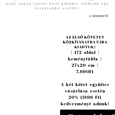
nyári napon tartott kerti piknikre elődeink egy
évszázaddal ezelőtt!
A SZERKESZTŐ
AZ ELSŐ KÖTETET
KÖZKÍVÁNATRA ÚJRA
KIADTUK!
| 172 oldal |
keménytábla |
27x20 cm |
7.990Ft
A két kötet együttes
vásárlása esetén
20% (3196 Ft)
kedvezményt adunk!