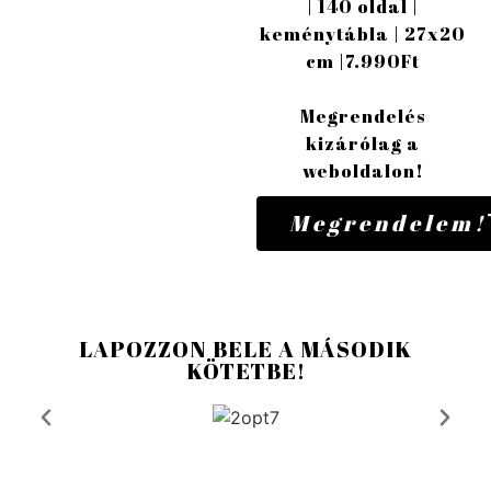
| 140 oldal |
keménytábla | 27x20
cm |7.990Ft
Megrendelés
kizárólag a
weboldalon!
Megrendelem!
LAPOZZON BELE A MÁSODIK
KÖTETBE!