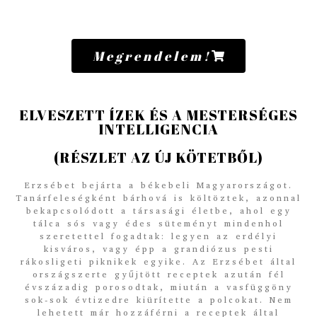
Megrendelem!
ELVESZETT ÍZEK ÉS A MESTERSÉGES
INTELLIGENCIA
(RÉSZLET AZ ÚJ KÖTETBŐL)
Erzsébet bejárta a békebeli Magyarországot.
Tanárfeleségként bárhová is költöztek, azonnal
bekapcsolódott a társasági életbe, ahol egy
tálca sós vagy édes süteményt mindenhol
szeretettel fogadtak: legyen az erdélyi
kisváros, vagy épp a grandiózus pesti
rákosligeti piknikek egyike. Az Erzsébet által
országszerte gyűjtött receptek azután fél
évszázadig porosodtak, miután a vasfüggöny
sok-sok évtizedre kiürítette a polcokat. Nem
lehetett már hozzáférni a receptek által