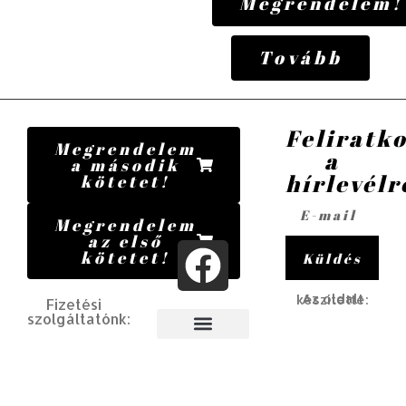
Megrendelem!
Tovább
Feliratk
Megrendelem
a
a második
hírlevélr
kötetet!
Megrendelem
az első
kötetet!
Küldés
Az oldalt készítette:
Fizetési
szolgáltatónk:
Barion ÁSZF