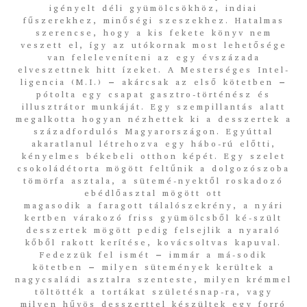
igényelt déli gyümölcsökhöz, indiai
fűszerekhez, minőségi szeszekhez. Hatalmas
szerencse, hogy a kis fekete könyv nem
veszett el, így az utókornak most lehetősége
van feleleveníteni az egy évszázada
elveszettnek hitt ízeket. A Mesterséges Intel-
ligencia (M.I.) – akárcsak az első kötetben –
pótolta egy csapat gasztro-történész és
illusztrátor munkáját. Egy szempillantás alatt
megalkotta hogyan nézhettek ki a desszertek a
századfordulós Magyarországon. Egyúttal
akaratlanul létrehozva egy hábo-rú előtti,
kényelmes békebeli otthon képét. Egy szelet
csokoládétorta mögött feltűnik a dolgozószoba
tömörfa asztala, a sütemé-nyektől roskadozó
ebédlőasztal mögött ott
magasodik a faragott tálalószekrény, a nyári
kertben várakozó friss gyümölcsből ké-szült
desszertek mögött pedig felsejlik a nyaraló
kőből rakott kerítése, kovácsoltvas kapuval.
Fedezzük fel ismét – immár a má-sodik
kötetben – milyen sütemények kerültek a
nagycsaládi asztalra szenteste, milyen krémmel
töltötték a tortákat születésnap-ra, vagy
milyen hűvös desszerttel készültek egy forró